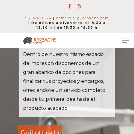
93 864 81 74
|
comercial@jorbachs.com
| De dilluns a divendres de 8,30 a
13,30 h i de 15,30 a 19,30 h
Acabados
Dentro de nuestro mismo espacio
de impresión disponemos de un
Hit enter to search or ESC to close
gran abanico de opciones para
finalizar tus proyectos y encargos,
ofreciéndote un servicio completo
desde tu primera idea hasta el
producto acabado.
Guillotinado