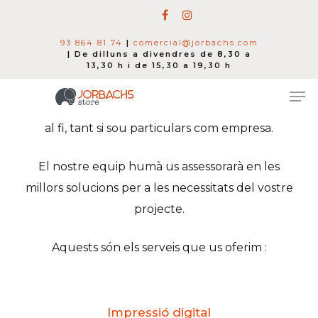
93 864 81 74
|
comercial@jorbachs.com
| De dilluns a divendres de 8,30 a
Al nostre departament d’impressió i serveis
13,30 h i de 15,30 a 19,30 h
gràfics hi trobareu tot allò que necessiteu per
dur a terme els vostres projectes des de l’inici fins
al fi, tant si sou particulars com empresa.
El nostre equip humà us assessorarà en les
Hit enter to search or ESC to close
millors solucions per a les necessitats del vostre
projecte.
Aquests són els serveis que us oferim :
Impressió digital