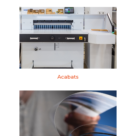
Empresa
Papereria
Mobiliari d’oficine
Kids
Print
Botiga online
Acabats
Contacte